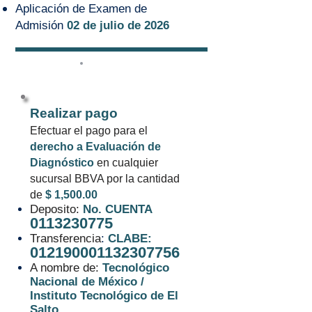
Aplicación de Examen de
Admisión
02 de julio de 2026
1
Realizar pago
Efectuar el pago para el
derecho a Evaluación de
Diagnó
stico
en cualquier
sucursal BBVA por la cantidad
de
$ 1,500.00
Deposito:
No. CUENTA
0113230775
Transferencia
:
CLABE:
012190001132307756
A nombre de:
Tecnológico
Nacional de México /
Instituto Tecnológico de El
Salto