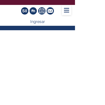
Ingresar
Línea
de
Generació
n y Aplicación
del