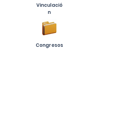
Vinculació
n
Congresos
Dirección
Calle Tecnológico # 101, Col. La Forestal,
C.P. 34942, El Salto, P.N., Durango
Enlaces
Portal de Obligac
iones de Transparen
cia
INAI
Contacto
Teléfono:
(675) 876-0239
Correo Electrónico:
info@itelsalto.edu.mx