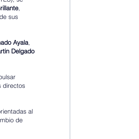
illante
, 
de sus 
nado Ayala
, 
rtin Delgado 
pulsar 
 directos 
rientadas al 
ambio de 