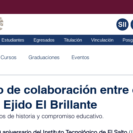
Estudiantes
Egresados
Titulación
Vinculación
Posg
Cursos
Graduaciones
Eventos
 de colaboración entre 
 Ejido El Brillante
s de historia y compromiso educativo.
 aniversario del Instituto Tecnológico de El Salto
 (