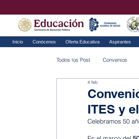
Inicio
Conócenos
Oferta Educativa
Aspirantes
Todos los Post
Convenios
4 feb
Convenio
ITES y el
Celebramos 50 año
En el marco del 
50