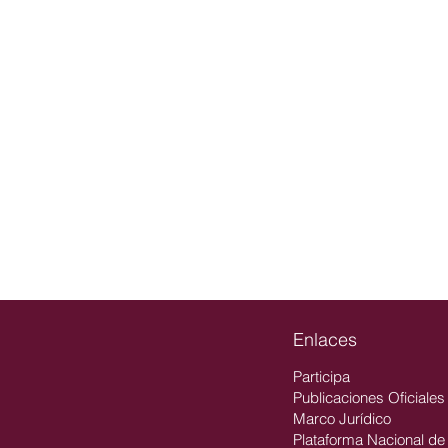
Contacto
Teléfono: (675) 876-0239
Correo Electrónico:
info@itelsalto.edu.mx
Enlaces
Participa
Publicaciones Oficiales
Marco Jurídico
Plataforma Nacional de