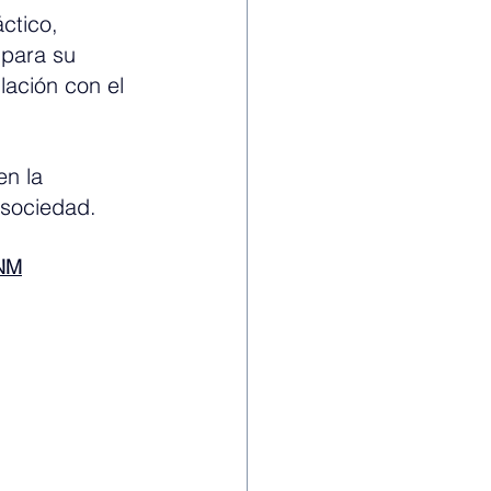
ctico, 
 para su 
lación con el 
n la 
 sociedad.
cNM