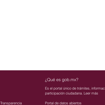
¿Qué es gob.mx?
Es el portal único de trámites, informac
participación ciudadana. Leer más
 Transparencia
Portal de datos abiertos