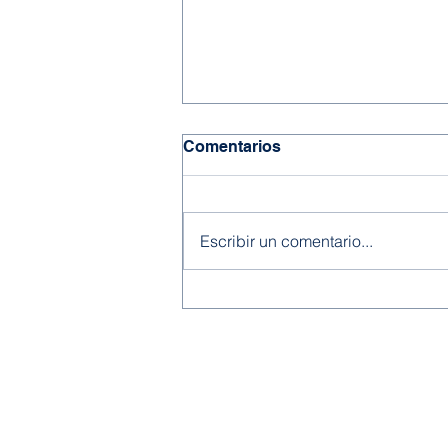
Comentarios
Escribir un comentario...
Convenio de colaboración
en materia forestal
probosque estado de
Dirección
Enlac
México-Instituto
Tecnológico de El Salto
Calle Tecnológico # 101, Col. La Forestal, C.P.
Portal 
34942, El Salto, P.N., Durango
INAI