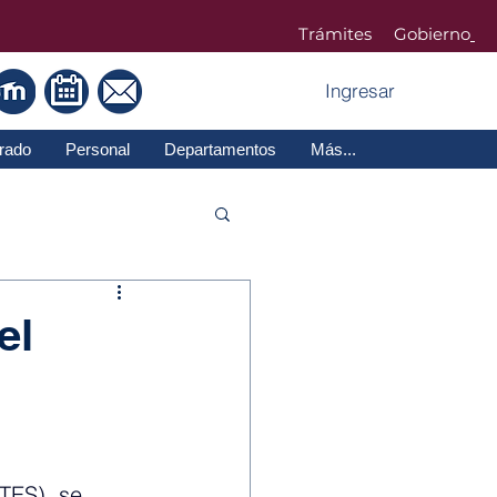
Trámites Gobierno
Ingresar
rado
Personal
Departamentos
Más...
el
ITES), se 