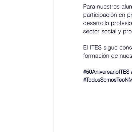
Para nuestros alum
participación en p
desarrollo profesi
sector social y pro
El ITES sigue cons
formación de nuest
#50AniversarioITES
#TodosSomosTecN